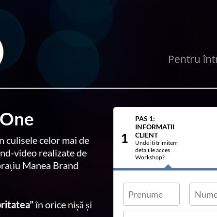
Pentru într
 One
PAS 1:
INFORMATII
1
CLIENT
 culisele celor mai de
Unde iti trimitem
detaliile acces
d-video realizate de
Workshop?
Horațiu Manea Brand
britatea”
în orice nișă și