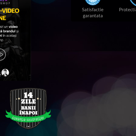
Protecti
Satisfactie
garantata