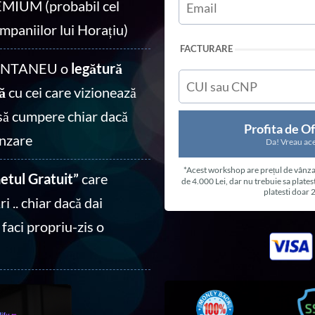
EMIUM (probabil cel
mpaniilor lui Horațiu)
FACTURARE
TANTANEU o
legătură
ă
cu cei care vizionează
a să cumpere chiar dacă
Profita de O
ânzare
Da! Vreau ac
*Acest workshop are prețul de vânza
tul Gratuit”
care
de 4.000 Lei, dar nu trebuie sa plates
platesti doar 
ri .. chiar dacă dai
ă faci propriu-zis o