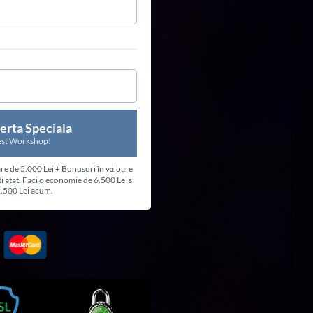
ferta Speciala
est Workshop!
re de 5.000 Lei + Bonusuri în valoare
ti atat. Faci o economie de 6.500 Lei si
2.500 Lei acum.