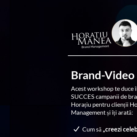
Brand-Video
Acest workshop te duce în
SUCCES campanii de bran
Horațiu pentru clienții 
Management și îți arată:
Cum să
„creezi cele