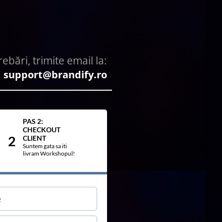
ebări, trimite email la:
support@brandify.ro
PAS 2:
CHECKOUT
2
CLIENT
Suntem gata sa iti
livram Workshopul!