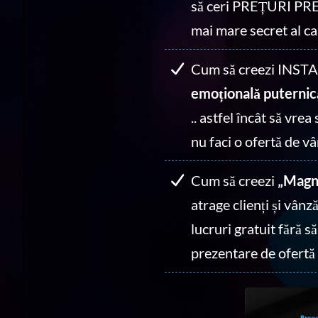
să ceri PREȚURI PR
mai mare secret al ca
Cum să creezi INS
emoțională puternic
.. astfel încât să vre
nu faci o ofertă de v
Cum să creezi
„Magne
atrage clienți și vânză
lucruri gratuit fără s
prezentare de ofertă